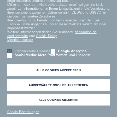
angemessenes Datenschutzniveau besteht.
Mit einem Klick auf „Alle Cookies akzeptieren“ willigen Sie in den
Zugriff auf Informationen in Ihrem Endgerät und in die Verarbeitung
DE
Ihrer personenbezogenen Daten gemäß TDDDG und DSGVO für
die oben genannten Zwecke ein.
Ihre Einwilligung ist freiwillig und kann jederzeit über den Link
„Cookie-Einstellungen“ im Footer dieser Website widerrufen oder
DATENSCHUTZHINWEISE
angepasst werden.
DATENSCHUTZERKLÄRUNG SOCIAL MEDIA
Weitere Informationen finden Sie in unserer
déclaration de
confidentialité
und
Cookie-Policy
.
AVIS DE CONFIDENTIALITÉ
Mentions légales
TERMS AND CONDITIONS
MATERIAL COMPLIANCE
Erforderliche Cookies
Google Analytics
HINWEISGEBERSYSTEM
Social Media: Meta Plattformen und Linkedin
PARAMÈTRES DES COOKIES
KARRIERE
MENTION LÉGALE
ALLE COOKIES AKZEPTIEREN
PARTNER LOGIN
NEWSLETTER
TÉLÉCHARGEMENT
AUSGEWÄHLTE COOKIES AKZEPTIEREN
FREMDFIRMENHINWEISE
ANWENDERMEDIATHEK
ALLE COOKIES ABLEHNEN
Cookie-Einstellungen
News
PARTNER
WAVECLEAN
ERSATZTEILE
®