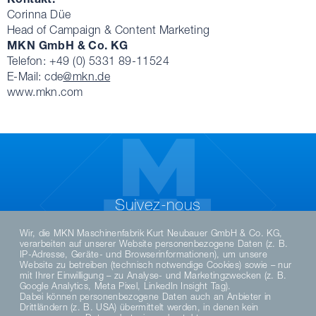
Corinna Düe
Head of Campaign & Content Marketing
MKN GmbH & Co. KG
Telefon: +49 (0) 5331 89-11524
E-Mail: cde
@mkn.de
www.mkn.com
Suivez-nous
Wir, die MKN Maschinenfabrik Kurt Neubauer GmbH & Co. KG,
verarbeiten auf unserer Website personenbezogene Daten (z. B.
IP-Adresse, Geräte- und Browserinformationen), um unsere
Website zu betreiben (technisch notwendige Cookies) sowie – nur
mit Ihrer Einwilligung – zu Analyse- und Marketingzwecken (z. B.
Google Analytics, Meta Pixel, LinkedIn Insight Tag).
Dabei können personenbezogene Daten auch an Anbieter in
Drittländern (z. B. USA) übermittelt werden, in denen kein