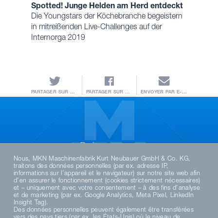
Spotted! Junge Helden am Herd entdeckt
Die Youngstars der Köchebranche begeistern
in mitreißenden Live-Challenges auf der
Internorga 2019
PARTAGER SUR TWITTER
PARTAGER SUR FACEBOOK
ENVOYER PAR E-MAIL
Suivez-nous
Nous, MKN Maschinenfabrik Kurt Neubauer GmbH & Co. KG,
traitons des données personnelles (par ex. adresse IP,
informations sur l’appareil et le navigateur) sur notre site web afin
d’en assurer le fonctionnement (cookies strictement nécessaires)
et – uniquement avec votre consentement – à des fins d’analyse
et de marketing (par ex. Google Analytics, Meta Pixel, LinkedIn
Insight Tag).
Des données personnelles peuvent également être transférées
vers des pays tiers (par ex. les États-Unis) où le niveau de