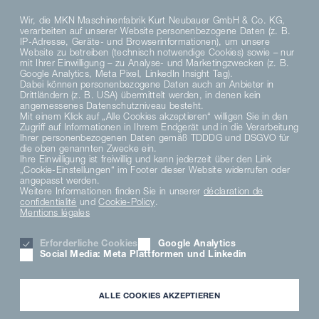
Wir, die MKN Maschinenfabrik Kurt Neubauer GmbH & Co. KG,
verarbeiten auf unserer Website personenbezogene Daten (z. B.
IP-Adresse, Geräte- und Browserinformationen), um unsere
Website zu betreiben (technisch notwendige Cookies) sowie – nur
mit Ihrer Einwilligung – zu Analyse- und Marketingzwecken (z. B.
Google Analytics, Meta Pixel, LinkedIn Insight Tag).
Dabei können personenbezogene Daten auch an Anbieter in
Drittländern (z. B. USA) übermittelt werden, in denen kein
angemessenes Datenschutzniveau besteht.
Mit einem Klick auf „Alle Cookies akzeptieren“ willigen Sie in den
Zugriff auf Informationen in Ihrem Endgerät und in die Verarbeitung
DE
Ihrer personenbezogenen Daten gemäß TDDDG und DSGVO für
die oben genannten Zwecke ein.
Ihre Einwilligung ist freiwillig und kann jederzeit über den Link
„Cookie-Einstellungen“ im Footer dieser Website widerrufen oder
DATENSCHUTZHINWEISE
angepasst werden.
DATENSCHUTZERKLÄRUNG SOCIAL MEDIA
Weitere Informationen finden Sie in unserer
déclaration de
AVIS DE CONFIDENTIALITÉ
confidentialité
und
Cookie-Policy
.
Mentions légales
TERMS AND CONDITIONS
MATERIAL COMPLIANCE
Erforderliche Cookies
Google Analytics
HINWEISGEBERSYSTEM
Social Media: Meta Plattformen und Linkedin
PARAMÈTRES DES COOKIES
KARRIERE
MENTION LÉGALE
ALLE COOKIES AKZEPTIEREN
PARTNER LOGIN
NEWSLETTER