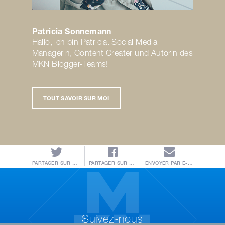
Patricia Sonnemann
Hallo, ich bin Patricia. Social Media
Managerin, Content Creater und Autorin des
MKN Blogger-Teams!
TOUT SAVOIR SUR MOI
PARTAGER SUR TWITTER
PARTAGER SUR FACEBOOK
ENVOYER PAR E-MAIL
Suivez-nous