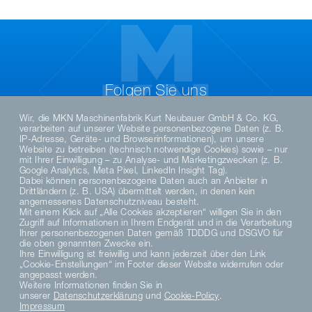
Folgen Sie uns
Wir, die MKN Maschinenfabrik Kurt Neubauer GmbH & Co. KG,
verarbeiten auf unserer Website personenbezogene Daten (z. B.
IP-Adresse, Geräte- und Browserinformationen), um unsere
Website zu betreiben (technisch notwendige Cookies) sowie – nur
mit Ihrer Einwilligung – zu Analyse- und Marketingzwecken (z. B.
Google Analytics, Meta Pixel, LinkedIn Insight Tag).
Dabei können personenbezogene Daten auch an Anbieter in
Drittländern (z. B. USA) übermittelt werden, in denen kein
angemessenes Datenschutzniveau besteht.
Mit einem Klick auf „Alle Cookies akzeptieren“ willigen Sie in den
Zugriff auf Informationen in Ihrem Endgerät und in die Verarbeitung
DE
Ihrer personenbezogenen Daten gemäß TDDDG und DSGVO für
die oben genannten Zwecke ein.
Ihre Einwilligung ist freiwillig und kann jederzeit über den Link
„Cookie-Einstellungen“ im Footer dieser Website widerrufen oder
DATENSCHUTZHINWEISE
angepasst werden.
DATENSCHUTZERKLÄRUNG SOCIAL MEDIA
Weitere Informationen finden Sie in
unserer
Datenschutzerklärung
und
Cookie-Policy
.
DATENSCHUTZERKLÄRUNG
Impressum
AGB