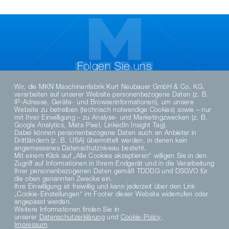
Folgen Sie uns
Wir, die MKN Maschinenfabrik Kurt Neubauer GmbH & Co. KG,
verarbeiten auf unserer Website personenbezogene Daten (z. B.
IP-Adresse, Geräte- und Browserinformationen), um unsere
Website zu betreiben (technisch notwendige Cookies) sowie – nur
mit Ihrer Einwilligung – zu Analyse- und Marketingzwecken (z. B.
Google Analytics, Meta Pixel, LinkedIn Insight Tag).
Dabei können personenbezogene Daten auch an Anbieter in
Drittländern (z. B. USA) übermittelt werden, in denen kein
angemessenes Datenschutzniveau besteht.
Mit einem Klick auf „Alle Cookies akzeptieren“ willigen Sie in den
Zugriff auf Informationen in Ihrem Endgerät und in die Verarbeitung
DE
Ihrer personenbezogenen Daten gemäß TDDDG und DSGVO für
die oben genannten Zwecke ein.
Ihre Einwilligung ist freiwillig und kann jederzeit über den Link
„Cookie-Einstellungen“ im Footer dieser Website widerrufen oder
DATENSCHUTZHINWEISE
angepasst werden.
DATENSCHUTZERKLÄRUNG SOCIAL MEDIA
Weitere Informationen finden Sie in
unserer
Datenschutzerklärung
und
Cookie-Policy
.
DATENSCHUTZERKLÄRUNG
Impressum
AGB